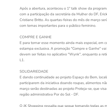
Após a abertura, aconteceu o 1º talk show da programa
com a participação da secretária da Mulher do DF, Ericka
Cristiane Britto. As quartas-feiras do mês de março s
com temas importantes para o público feminino.
COMPRE E GANHE
E para tornar esse momento ainda mais especial, em 
estampa exclusiva. A promoção "Compre e Ganhe" vai 
devem ser feitas no aplicativo "Wynk", enquanto a reti
L1.
SOLIDARIEDADE
E dando continuidade ao projeto Espaço do Bem, locali
participarem da iniciativa doando roupas, alimentos nã
março serão destinadas ao projeto Proteja-se, que vis
região administrativa Por do Sol - DF.
O JK Shopping ressalta que segue tomando todas as med