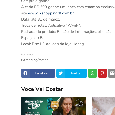
Compre e ganhe
A cada R$ 300 ganhe um lenço com estampa exclusiva
site
www.jkshoppingdf.com.br
Data: até 31 de março.
Troca de notas: Aplicativo "Wynk".
Retirada do produto: Balcão de informações, piso L1.
Espaço do Bem
Local: Piso L2, ao lado da loja Hering.
Destaques
6/trending/recent
Facebook
Twitter
Você Vai Gostar