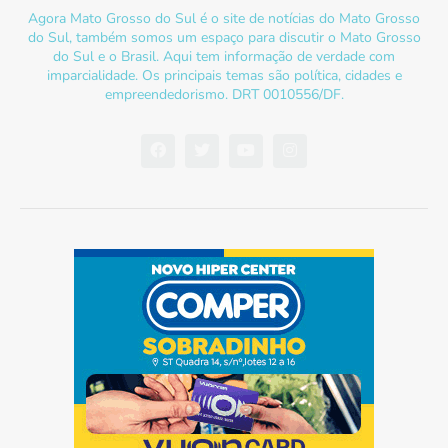
Agora Mato Grosso do Sul é o site de notícias do Mato Grosso
do Sul, também somos um espaço para discutir o Mato Grosso
do Sul e o Brasil. Aqui tem informação de verdade com
imparcialidade. Os principais temas são política, cidades e
empreendedorismo. DRT 0010556/DF.