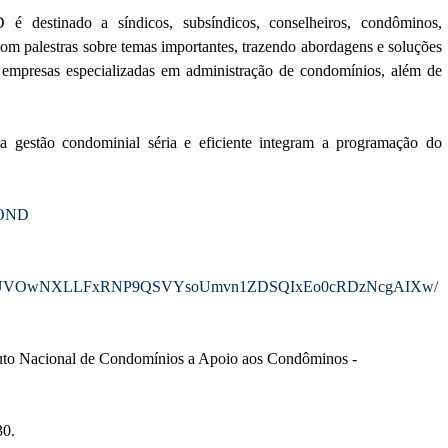
estinado a síndicos, subsíndicos, conselheiros, condôminos,
com palestras sobre temas importantes, trazendo abordagens e soluções
 empresas especializadas em administração de condomínios, além de
gestão condominial séria e eficiente integram a programação do
COND
pQLSfHIUVOwNXLLFxRNP9QSVYsoUmvn1ZDSQIxEo0cRDzNcgAIXw/
tuto Nacional de Condomínios a Apoio aos Condôminos -
30.