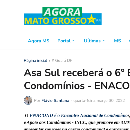
Agora MS
Portal
Uĺtimas
MS
Página inicial
# Guará DF
Asa Sul receberá o 6°
Condomínios - ENAC
Por
Flávio Santana
-
quarta-feira, março 30, 2022
O
ENACOND é o Encontro Nacional de Condomínio
s
e Apoio aos Condôminos - INCC, que promove em 31/03/
apresentar soluções na gestão condominial e aproximar 