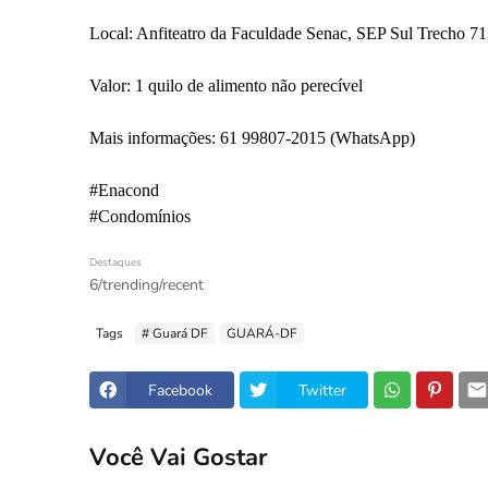
Local: Anfiteatro da Faculdade Senac, SEP Sul Trecho 7
Valor: 1 quilo de alimento não perecível
Mais informações: 61 99807-2015 (WhatsApp)
#Enacond
#Condomínios
Destaques
6/trending/recent
Tags
# Guará DF
GUARÁ-DF
Facebook
Twitter
Você Vai Gostar