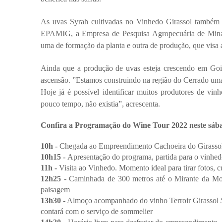
As uvas Syrah cultivadas no Vinhedo Girassol também 
EPAMIG, a Empresa de Pesquisa Agropecuária de Minas G
uma de formação da planta e outra de produção, que visa 
Ainda que a produção de uvas esteja crescendo em Goi
ascensão. ”Estamos construindo na região do Cerrado uma 
Hoje já é possível identificar muitos produtores de vinh
pouco tempo, não existia”, acrescenta.
Confira a Programação do Wine Tour 2022 neste sába
10h - 
Chegada ao Empreendimento Cachoeira do Girassol
10h15 - 
Apresentação do programa, partida para o vinhe
11h - 
Visita ao Vinhedo. Momento ideal para tirar fotos, cu
12h25
 - Caminhada de 300 metros até o Mirante da Mon
paisagem
13h30 -
 Almoço acompanhado do vinho Terroir Girassol 
contará com o serviço de sommelier 