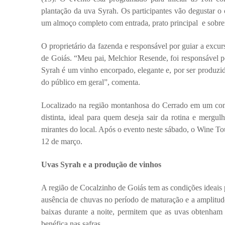
plantação da uva Syrah. Os participantes vão degustar o 
um almoço completo com entrada, prato principal  e sobr
O proprietário da fazenda e responsável por guiar a excur
de Goiás. “Meu pai, Melchior Resende, foi responsável por 
Syrah é um vinho encorpado, elegante e, por ser produzid
do público em geral”, comenta.
Localizado na região montanhosa do Cerrado em um comp
distinta, ideal para quem deseja sair da rotina e mergul
mirantes do local. Após o evento neste sábado, o Wine Tou
12 de março. 
Uvas Syrah e a produção de vinhos
A região de Cocalzinho de Goiás tem as condições ideais p
ausência de chuvas no período de maturação e a amplitude 
baixas durante a noite, permitem que as uvas obtenham 
benéfica nas safras.