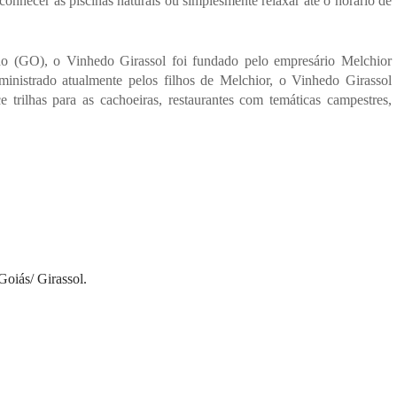
conhecer as piscinas naturais ou simplesmente relaxar até o horário de 
o (GO), o Vinhedo Girassol foi fundado pelo empresário Melchior 
ministrado atualmente pelos filhos de Melchior, o Vinhedo Girassol 
trilhas para as cachoeiras, restaurantes com temáticas campestres, 
Goiás/ Girassol.