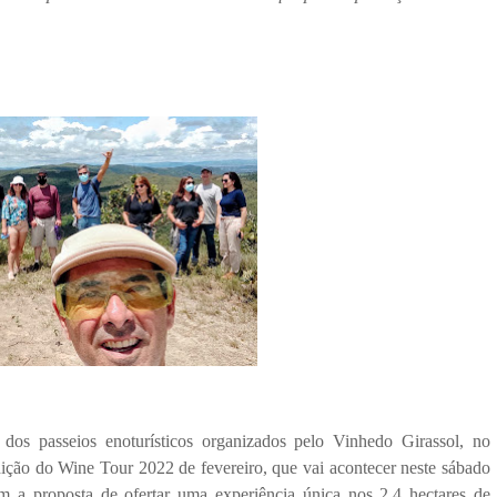
dos passeios enoturísticos organizados pelo Vinhedo Girassol, no 
ção do Wine Tour 2022 de fevereiro, que vai acontecer neste sábado 
m a proposta de ofertar uma experiência única nos 2,4 hectares de 