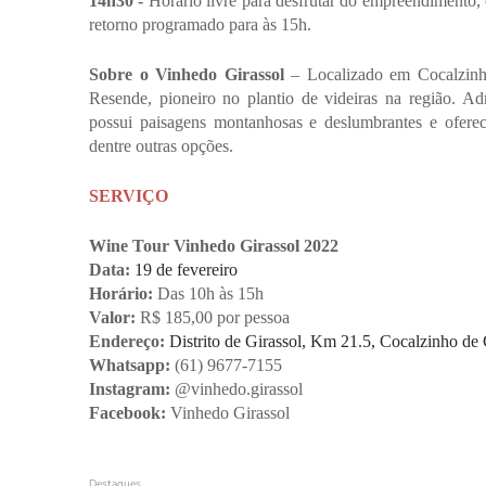
14h30 -
 Horário livre para desfrutar do empreendimento, 
retorno programado para às 15h.
Sobre o Vinhedo Girassol 
– Localizado em Cocalzinh
Resende, pioneiro no plantio de videiras na região. Ad
possui paisagens montanhosas e deslumbrantes e oferece 
dentre outras opções.
SERVIÇO
Wine Tour
Vinhedo Girassol 2022
Data: 
19 de fevereiro
Horário: 
Das 10h às 15h
Valor:
 R$ 185,00 por pessoa
Endereço:
Distrito de Girassol, Km 21.5, Cocalzinho de 
Whatsapp:
 (61) 9677-7155
Instagram: 
@vinhedo.girassol
Facebook:
Vinhedo Girassol
Destaques