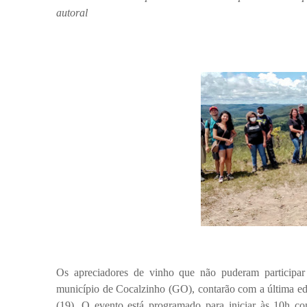
autoral
Os apreciadores de vinho que não puderam participar 
município de Cocalzinho (GO), contarão com a última edi
(19). O evento está programado para iniciar às 10h co