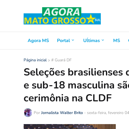
Agora MS
Portal
Uĺtimas
MS
Página inicial
# Guará DF
Seleções brasilienses 
e sub-18 masculina s
cerimônia na CLDF
Por
Jornalista Walter Brito
-
sexta-feira, fevereiro 0