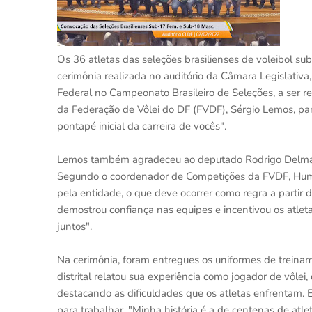
Os 36 atletas das seleções brasilienses de voleibol 
cerimônia realizada no auditório da Câmara Legislativa, 
Federal no Campeonato Brasileiro de Seleções, a ser r
da Federação de Vôlei do DF (FVDF), Sérgio Lemos, pa
pontapé inicial da carreira de vocês".
Lemos também agradeceu ao deputado Rodrigo Delmasso 
Segundo o coordenador de Competições da FVDF, Humbert
pela entidade, o que deve ocorrer como regra a partir d
demostrou confiança nas equipes e incentivou os atlet
juntos".
Na cerimônia, foram entregues os uniformes de trein
distrital relatou sua experiência como jogador de vôlei,
destacando as dificuldades que os atletas enfrentam. 
para trabalhar. "Minha história é a de centenas de at