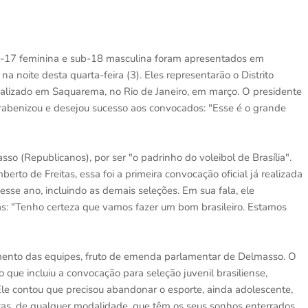
sub-17 feminina e sub-18 masculina foram apresentados em
na noite desta quarta-feira (3). Eles representarão o Distrito
ealizado em Saquarema, no Rio de Janeiro, em março. O presidente
rabenizou e desejou sucesso aos convocados: "Esse é o grande
(Republicanos), por ser "o padrinho do voleibol de Brasília".
o de Freitas, essa foi a primeira convocação oficial já realizada
esse ano, incluindo as demais seleções. Em sua fala, ele
as: "Tenho certeza que vamos fazer um bom brasileiro. Estamos
amento das equipes, fruto de emenda parlamentar de Delmasso. O
 o que incluiu a convocação para seleção juvenil brasiliense,
Ele contou que precisou abandonar o esporte, ainda adolescente,
letas, de qualquer modalidade, que têm os seus sonhos enterrados