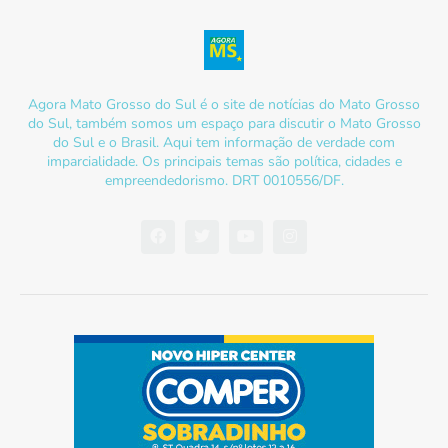
Agora Mato Grosso do Sul é o site de notícias do Mato Grosso
do Sul, também somos um espaço para discutir o Mato Grosso
do Sul e o Brasil. Aqui tem informação de verdade com
imparcialidade. Os principais temas são política, cidades e
empreendedorismo. DRT 0010556/DF.