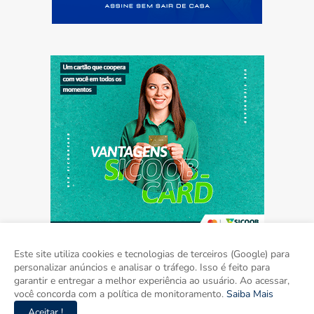
Este site utiliza cookies e tecnologias de terceiros (Google) para
personalizar anúncios e analisar o tráfego. Isso é feito para
garantir e entregar a melhor experiência ao usuário. Ao acessar,
Home
Sobre
Contato
Mídia Kit
você concorda com a política de monitoramento.
Saiba Mais
Aceitar !