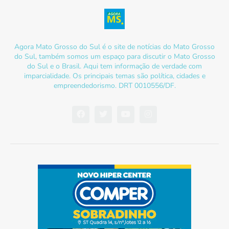
Agora Mato Grosso do Sul é o site de notícias do Mato Grosso
do Sul, também somos um espaço para discutir o Mato Grosso
do Sul e o Brasil. Aqui tem informação de verdade com
imparcialidade. Os principais temas são política, cidades e
empreendedorismo. DRT 0010556/DF.