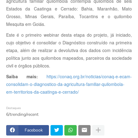
agricultura familiar quilombola contempla quilombos de seis
Estados da Caatinga e Cerrado: Bahia, Maranhão, Mato
Grosso, Minas Gerais, Paraíba, Tocantins e o quilombo
Mesquita em Goiás.
Este é o primeiro webinar desta etapa do projeto, já iniciado,
cujo objetivo é consolidar o Diagnóstico construído na primeira
etapa, além de realizar a devolutiva dos dados com incidência
política junto aos quilombos mapeados, parceiros da sociedade
civil e órgãos públicos.
Saiba mais:
https://conaq.org.br/noticias/conaq-e-ecam-
consolidam-o-diagnostico-da-agricultura-familiar-quilombola-
em-territorios-da-caatinga-e-cerrado/
Destaques
6/trending/recent
Facebook