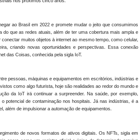
triais nos próximos cinco anos.
hegar ao Brasil em 2022 e promete mudar o jeito que consumimos
ida do que as redes atuais, além de ter uma cobertura mais ampla e
r conectar muitos objetos à internet ao mesmo tempo, como celular,
adeira, criando novas oportunidades e perspectivas. Essa conexão
t das Coisas, conhecida pela sigla IoT.
ntre pessoas, máquinas e equipamentos em escritórios, indústrias e
 vistos como algo futurista, hoje são realidades ao redor do mundo e
ão da IoT irá continuar a surpreender. Na saúde, por exemplo,
 o potencial de contaminação nos hospitais. Já nas indústrias, é a
vel, além de impulsionar a automação de equipamentos.
gimento de novos formatos de ativos digitais. Os NFTs, sigla em