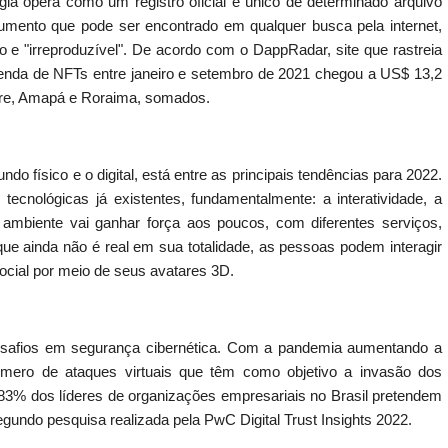
ogia opera como um registro oficial e único de determinado arquivo
ocumento que pode ser encontrado em qualquer busca pela internet,
o e "irreproduzível". De acordo com o DappRadar, site que rastreia
enda de NFTs entre janeiro e setembro de 2021 chegou a US$ 13,2
Acre, Amapá e Roraima, somados.
do físico e o digital, está entre as principais tendências para 2022.
tecnológicas já existentes, fundamentalmente: a interatividade, a
 ambiente vai ganhar força aos poucos, com diferentes serviços,
que ainda não é real em sua totalidade, as pessoas podem interagir
social por meio de seus avatares 3D.
esafios em segurança cibernética. Com a pandemia aumentando a
úmero de ataques virtuais que têm como objetivo a invasão dos
3% dos líderes de organizações empresariais no Brasil pretendem
undo pesquisa realizada pela PwC Digital Trust Insights 2022.