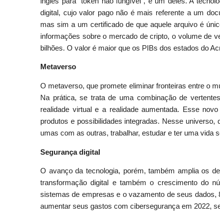
inglês para "token não fungível", é um deles. A tecnol
digital, cujo valor pago não é mais referente a um d
mas sim a um certificado de que aquele arquivo é únic
informações sobre o mercado de cripto, o volume de v
bilhões. O valor é maior que os PIBs dos estados do 
Metaverso
O metaverso, que promete eliminar fronteiras entre o mun
Na prática, se trata de uma combinação de vertentes 
realidade virtual e a realidade aumentada. Esse novo
produtos e possibilidades integradas. Nesse universo, 
umas com as outras, trabalhar, estudar e ter uma vida 
Segurança digital
O avanço da tecnologia, porém, também amplia os d
transformação digital e também o crescimento do n
sistemas de empresas e o vazamento de seus dados, 8
aumentar seus gastos com cibersegurança em 2022, seg