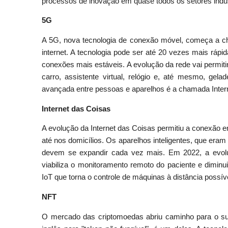
processos de inovação em quase todos os setores indus
5G
A 5G, nova tecnologia de conexão móvel, começa a c
internet. A tecnologia pode ser até 20 vezes mais ráp
conexões mais estáveis. A evolução da rede vai permiti
carro, assistente virtual, relógio e, até mesmo, gel
avançada entre pessoas e aparelhos é a chamada Interne
Internet das Coisas
A evolução da Internet das Coisas permitiu a conexão e
até nos domicílios. Os aparelhos inteligentes, que eram
devem se expandir cada vez mais. Em 2022, a evoluç
viabiliza o monitoramento remoto do paciente e diminui
IoT que torna o controle de máquinas à distância possí
NFT
O mercado das criptomoedas abriu caminho para o sur