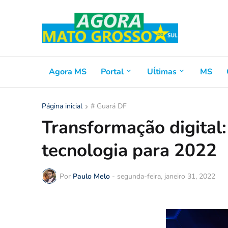
Agora MS
Portal
Uĺtimas
MS
Página inicial
# Guará DF
Transformação digital:
tecnologia para 2022
Por
Paulo Melo
-
segunda-feira, janeiro 31, 2022