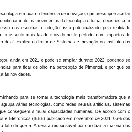
tecnologia é moda ou tendência de inovação, que pressupõe aceitar
isar continuamente os movimentos da tecnologia e tomar decisões com
esso nas escolhas e adoção, isso potencializado pela realidade
i o assunto mais falado e vivido neste período, com impactos de
o dela”, explica o diretor de Sistemas e Inovação do Instituto das
hegou ainda em 2021 e pode se ampliar durante 2022, podendo se
ências para ficar de olho, na percepção de Pimentel, e por que os
a às novidades.
 caminhando para se tornar a tecnologia mais transformadora que a
grupa várias tecnologias, como redes neurais artificiais, sistemas
as que conseguem simular capacidades humanas. De acordo com o
ricos e Eletrônicos (IEEE) publicado em novembro de 2021, 66% dos
 o fato de que a IA será a responsável por conduzir a maioria dos