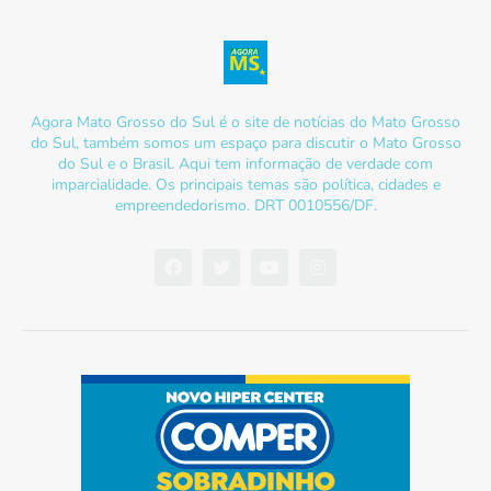
Agora Mato Grosso do Sul é o site de notícias do Mato Grosso
do Sul, também somos um espaço para discutir o Mato Grosso
do Sul e o Brasil. Aqui tem informação de verdade com
imparcialidade. Os principais temas são política, cidades e
empreendedorismo. DRT 0010556/DF.