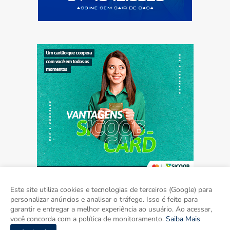
Este site utiliza cookies e tecnologias de terceiros (Google) para
personalizar anúncios e analisar o tráfego. Isso é feito para
garantir e entregar a melhor experiência ao usuário. Ao acessar,
Home
Sobre
Contato
Mídia Kit
você concorda com a política de monitoramento.
Saiba Mais