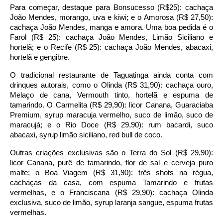
Para começar, destaque para Bonsucesso (R$25): cachaça 
João Mendes, morango, uva e kiwi; e o Amorosa (R$ 27,50): 
cachaça João Mendes, manga e amora. Uma boa pedida é o 
Farol (R$ 25): cachaça João Mendes, Limão Siciliano e 
hortelã; e o Recife (R$ 25): cachaça João Mendes, abacaxi, 
hortelã e gengibre.
O tradicional restaurante de Taguatinga ainda conta com 
drinques autorais, como o Olinda (R$ 31,90): cachaça ouro, 
Melaço de cana, Vermouth tinto, hortelã e espuma de 
tamarindo. O Carmelita (R$ 29,90): licor Canana, Guaraciaba 
Premium, syrup maracuja vermelho, suco de limão, suco de 
maracujá; e o Rio Doce (R$ 29,90): rum bacardi, suco 
abacaxi, syrup limão siciliano, red bull de coco.
Outras criações exclusivas são o Terra do Sol (R$ 29,90): 
licor Canana, purê de tamarindo, flor de sal e cerveja puro 
malte; o Boa Viagem (R$ 31,90): três shots na régua, 
cachaças da casa, com espuma Tamarindo e frutas 
vermelhas, e o Franciscana (R$ 29,90): cachaça Olinda 
exclusiva, suco de limão, syrup laranja sangue, espuma frutas 
vermelhas.