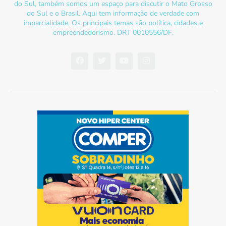
do Sul, também somos um espaço para discutir o Mato Grosso
do Sul e o Brasil. Aqui tem informação de verdade com
imparcialidade. Os principais temas são política, cidades e
empreendedorismo. DRT 0010556/DF.