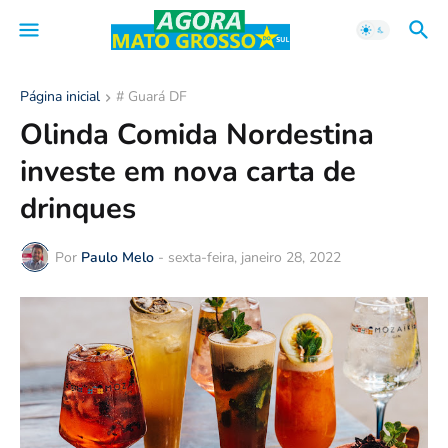
Página inicial
# Guará DF
Olinda Comida Nordestina
investe em nova carta de
drinques
Por
Paulo Melo
-
sexta-feira, janeiro 28, 2022