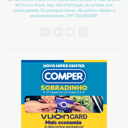
do Sul e o Brasil. Aqui tem informação de verdade com
imparcialidade. Os principais temas são política, cidades e
empreendedorismo. DRT 0010556/DF.