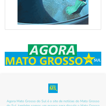
Agora Mato Grosso do Sul é o site de notícias do Mato Grosso
do Sul, também somos um espaço para discutir o Mato Grosso