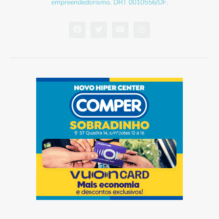
empreendedorismo. DRT 0010556/DF.