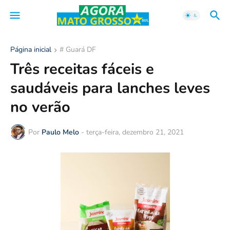
Página inicial
# Guará DF
Três receitas fáceis e
saudáveis para lanches leves
no verão
Por
Paulo Melo
-
terça-feira, dezembro 21, 2021