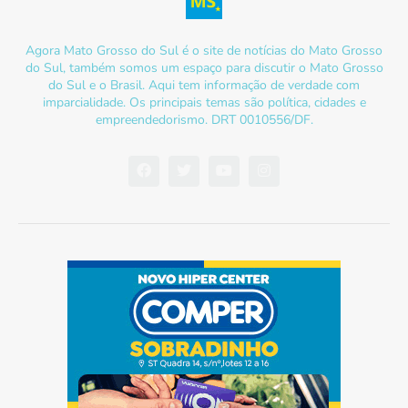
Agora Mato Grosso do Sul é o site de notícias do Mato Grosso
do Sul, também somos um espaço para discutir o Mato Grosso
do Sul e o Brasil. Aqui tem informação de verdade com
imparcialidade. Os principais temas são política, cidades e
empreendedorismo. DRT 0010556/DF.