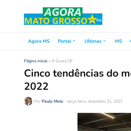
Agora MS
Portal
Uĺtimas
MS
Página inicial
# Guará DF
Cinco tendências do m
2022
Por
Paulo Melo
-
terça-feira, dezembro 21, 2021