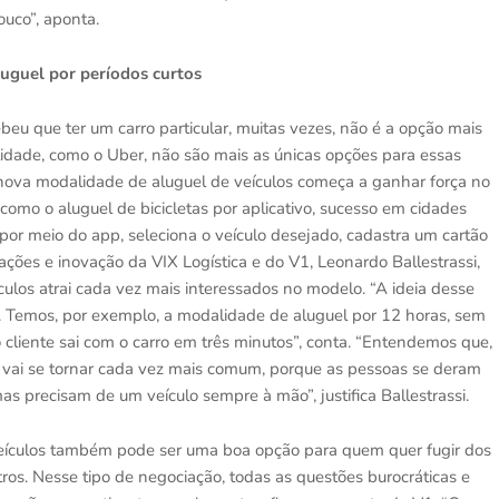
ouco”, aponta.
luguel por períodos curtos
beu que ter um carro particular, muitas vezes, não é a opção mais
ilidade, como o Uber, não são mais as únicas opções para essas
 nova modalidade de aluguel de veículos começa a ganhar força no
 como o aluguel de bicicletas por aplicativo, sucesso em cidades
a por meio do app, seleciona o veículo desejado, cadastra um cartão
ações e inovação da VIX Logística e do V1, Leonardo Ballestrassi,
ículos atrai cada vez mais interessados no modelo. “A ideia desse
im. Temos, por exemplo, a modalidade de aluguel por 12 horas, sem
 o cliente sai com o carro em três minutos”, conta. “Entendemos que,
o vai se tornar cada vez mais comum, porque as pessoas se deram
s precisam de um veículo sempre à mão”, justifica Ballestrassi.
 veículos também pode ser uma boa opção para quem quer fugir dos
tros. Nesse tipo de negociação, todas as questões burocráticas e