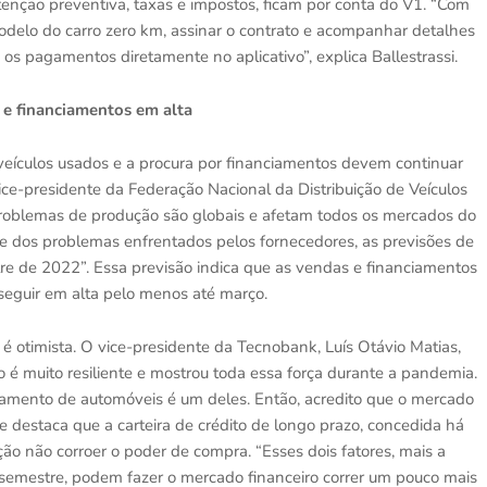
ção preventiva, taxas e impostos, ficam por conta do V1. “Com
modelo do carro zero km, assinar o contrato e acompanhar detalhes
os pagamentos diretamente no aplicativo”, explica Ballestrassi.
 e financiamentos em alta
eículos usados e a procura por financiamentos devem continuar
e-presidente da Federação Nacional da Distribuição de Veículos
roblemas de produção são globais e afetam todos os mercados do
 dos problemas enfrentados pelos fornecedores, as previsões de
e de 2022”. Essa previsão indica que as vendas e financiamentos
eguir em alta pelo menos até março.
é otimista. O vice-presidente da Tecnobank, Luís Otávio Matias,
é muito resiliente e mostrou toda essa força durante a pandemia.
iamento de automóveis é um deles. Então, acredito que o mercado
ele destaca que a carteira de crédito de longo prazo, concedida há
ção não corroer o poder de compra. “Esses dois fatores, mais a
 semestre, podem fazer o mercado financeiro correr um pouco mais