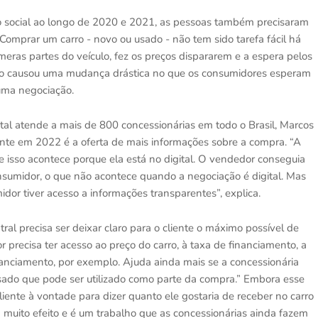
nto social ao longo de 2020 e 2021, as pessoas também precisaram
Comprar um carro - novo ou usado - não tem sido tarefa fácil há
meras partes do veículo, fez os preços dispararem e a espera pelos
exto causou uma mudança drástica no que os consumidores esperam
uma negociação.
ital atende a mais de 800 concessionárias em todo o Brasil, Marcos
ente em 2022 é a oferta de mais informações sobre a compra. “A
 isso acontece porque ela está no digital. O vendedor conseguia
nsumidor, o que não acontece quando a negociação é digital. Mas
dor tiver acesso a informações transparentes”, explica.
tral precisa ser deixar claro para o cliente o máximo possível de
precisa ter acesso ao preço do carro, à taxa de financiamento, a
nciamento, por exemplo. Ajuda ainda mais se a concessionária
sado que pode ser utilizado como parte da compra.” Embora esse
liente à vontade para dizer quanto ele gostaria de receber no carro
em muito efeito e é um trabalho que as concessionárias ainda fazem