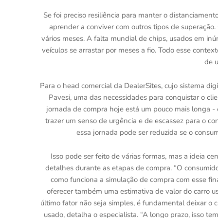
Se foi preciso resiliência para manter o distanciame
aprender a conviver com outros tipos de superação. 
vários meses. A falta mundial de chips, usados em inú
veículos se arrastar por meses a fio. Todo esse cont
de 
Para o head comercial da DealerSites, cujo sistema dig
Pavesi, uma das necessidades para conquistar o cli
jornada de compra hoje está um pouco mais longa - e
trazer um senso de urgência e de escassez para o co
essa jornada pode ser reduzida se o consumi
Isso pode ser feito de várias formas, mas a ideia cen
detalhes durante as etapas de compra. “O consumidor 
como funciona a simulação de compra com esse fina
oferecer também uma estimativa de valor do carro u
último fator não seja simples, é fundamental deixar o c
usado, detalha o especialista. “A longo prazo, isso t