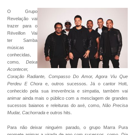
O Grupo
Revelação vai
trazer para o
Réveillon Vai
ter Samba
músicas
conhecidas,
como,
Deixa
Acontecer,
Coração Radiante, Compasso Do Amor, Agora Viu Que
Perdeu E Chora
e, outros sucessos. Já o cantor Hott,
conhecido pela sua irreverência e simpatia, também vai
animar ainda mais o público com a mesclagem de grandes
sucessos baianos e releituras do axé, como,
Não Precisa
Mudar, Cachorrada
e outros hits.
Para não deixar ninguém parado, o grupo Marra Pura
promete animar a virada de ano com sucessos, como,
Dia