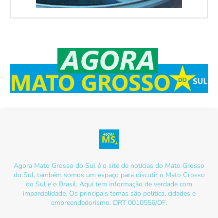
Agora Mato Grosso do Sul é o site de notícias do Mato Grosso
do Sul, também somos um espaço para discutir o Mato Grosso
do Sul e o Brasil. Aqui tem informação de verdade com
imparcialidade. Os principais temas são política, cidades e
empreendedorismo. DRT 0010556/DF.