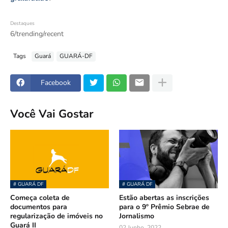
Destaques
6/trending/recent
Tags
Guará
GUARÁ-DF
Facebook
Você Vai Gostar
# GUARÁ DF
# GUARÁ DF
Começa coleta de
Estão abertas as inscrições
documentos para
para o 9º Prêmio Sebrae de
regularização de imóveis no
Jornalismo
Guará II
02 Junho, 2022