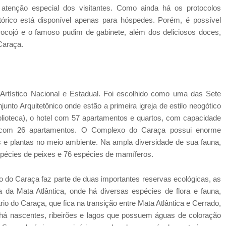
tenção especial dos visitantes. Como ainda há os protocolos
stórico está disponível apenas para hóspedes. Porém, é possível
brocojó e o famoso pudim de gabinete, além dos deliciosos doces,
Caraça.
rtístico Nacional e Estadual. Foi escolhido como uma das Sete
to Arquitetônico onde estão a primeira igreja de estilo neogótico
iblioteca), o hotel com 57 apartamentos e quartos, com capacidade
 com 26 apartamentos. O Complexo do Caraça possui enorme
is e plantas no meio ambiente. Na ampla diversidade de sua fauna,
spécies de peixes e 76 espécies de mamíferos.
io do Caraça faz parte de duas importantes reservas ecológicas, as
da Mata Atlântica, onde há diversas espécies de flora e fauna,
 do Caraça, que fica na transição entre Mata Atlântica e Cerrado,
á nascentes, ribeirões e lagos que possuem águas de coloração