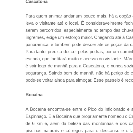
Cascatona
Para quem animar andar um pouco mais, há a opção d
leva o visitante até o local. É consideravelmente f
serem percorridos, especialmente no tempo das chuvas
íngremes, exige um esforço maior. Chegando até à Casca
panorâmica, e também pode descer até os poços da c
Para tanto, precisa descer pelas pedras, por um cami
escada, que facilitará muito o acesso do visitante. Márc
é sair logo de manhã para a Cascatona, e nunca soz
segurança. Saindo bem de manhã, não há perigo de es
pode-se voltar ainda para almoçar. Esse passeio é re
Bocaína
A Bocaína encontra-se entre o Pico do Inficionado e 
Espinhaço. É a Bocaina que propriamente nomeou o Car
de 6 km e, além da beleza das montanhas e dos ca
piscinas naturais e córregos para o descanso e o 