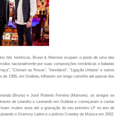
itos
hits
históricos, Bruno & Marrone ocupam o posto de uma das
ecidos nacionalmente por suas composições românticas e baladas
aça", "Choram as Rosas", "Inevitável", "Ligação Urbana" e outros
 de 1985, em Goiânia, trilharam um longo caminho até passar dos
Miranda (Bruno) e José Roberto Ferreira (Marrone), os amigos se
través de Leandro e Leonardo em Goiânia e começaram a cantar
 Foram muitos anos até a gravação do seu primeiro LP no ano de
quistando o Grammy Latino e o prêmio Crowley de Música em 2002.