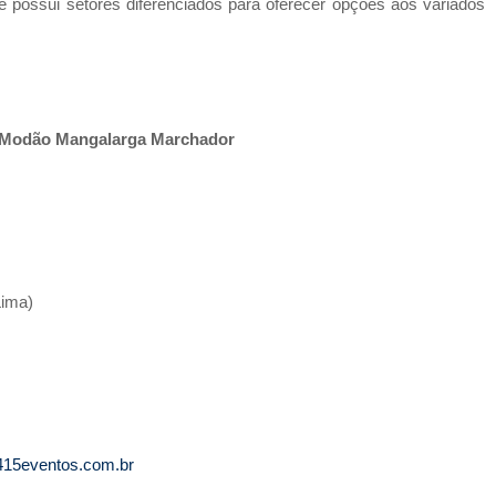
 e possui setores diferenciados para oferecer opções aos variados
 Modão Mangalarga Marchador
Lima)
415eventos.com.br