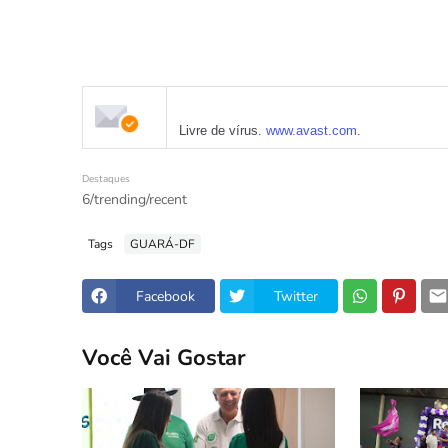
Livre de vírus.
www.avast.com
.
Destaques
6/trending/recent
Tags
GUARÁ-DF
Facebook
Twitter
Você Vai Gostar