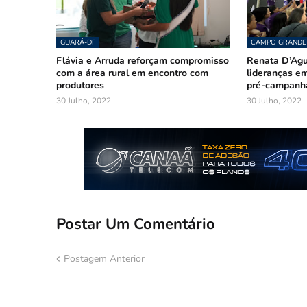
GUARÁ-DF
CAMPO GRANDE
Flávia e Arruda reforçam compromisso
Renata D’Agui
com a área rural em encontro com
lideranças em
produtores
pré-campanh
30 Julho, 2022
30 Julho, 2022
Postar Um Comentário
Postagem Anterior