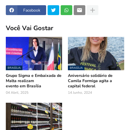
Facebook
Você Vai Gostar
BRASÍLIA
BRASÍLIA
Grupo Sigma e Embaixada de
Aniversário solidário de
Malta realizam
Camila Formiga agita a
evento em Brasília
capital federal
04 Abril, 2025
14 Junho, 2024