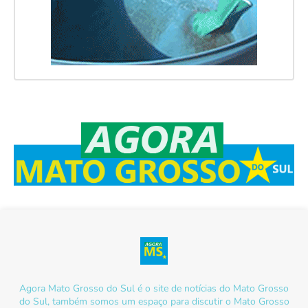
Agora Mato Grosso do Sul é o site de notícias do Mato Grosso
do Sul, também somos um espaço para discutir o Mato Grosso