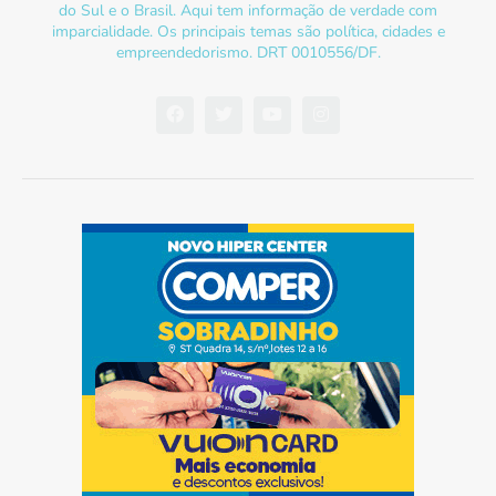
do Sul e o Brasil. Aqui tem informação de verdade com
imparcialidade. Os principais temas são política, cidades e
empreendedorismo. DRT 0010556/DF.