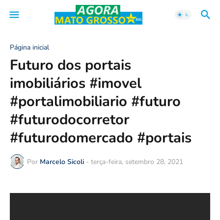
Página inicial
Futuro dos portais
imobiliários #imovel
#portalimobiliario #futuro
#futurodocorretor
#futurodomercado #portais
Por
Marcelo Sicoli
-
terça-feira, setembro 28, 2021