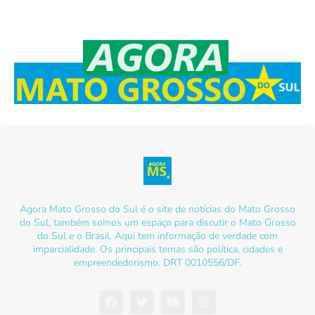
Agora Mato Grosso do Sul é o site de notícias do Mato Grosso
do Sul, também somos um espaço para discutir o Mato Grosso
do Sul e o Brasil. Aqui tem informação de verdade com
imparcialidade. Os principais temas são política, cidades e
empreendedorismo. DRT 0010556/DF.