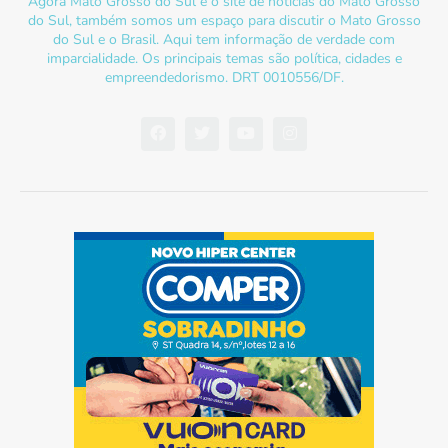
Agora Mato Grosso do Sul é o site de notícias do Mato Grosso
do Sul, também somos um espaço para discutir o Mato Grosso
do Sul e o Brasil. Aqui tem informação de verdade com
imparcialidade. Os principais temas são política, cidades e
empreendedorismo. DRT 0010556/DF.