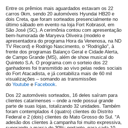
Entre os prêmios mais aguardados estavam os 22
carros 0km, sendo 20 automóveis Hyundai HB20 e
dois Creta, que foram sorteados presencialmente no
último sábado em evento na loja Fort Kobrasol, em
São José (SC). A cerimônia contou com apresentação
bem-humorada de Maryeva Oliveira (modelo e
apresentadora do programa Hora da Venenosa, na ND
TV Record) e Rodrigo Nascimento, o “Rodrigão”, à
frente dos programas Balanço Geral e Cidade Alerta,
de Campo Grande (MS), além de show musical do
Quinteto S.A. O programa com o sorteio dos 22
ganhadores foi transmitido ao vivo pelas redes sociais
do Fort Atacadista, e já contabiliza mais de 60 mil
visualizações – somando as transmissões
do
Youtube
e
Facebook
.
Dos 22 automóveis sorteados, 16 deles saíram para
clientes catarinenses – onde a rede possui grande
parte de suas lojas, totalizando 32 unidades. Também
foram contemplados 4 (quatro) clientes do Distrito
Federal e 2 (dois) clientes do Mato Grosso do Sul.
“A
adesão dos clientes à campanha foi muito expressiva,
superando a marca de 30%; portanto, para cada 10