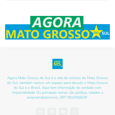
Agora Mato Grosso do Sul é o site de notícias do Mato Grosso
do Sul, também somos um espaço para discutir o Mato Grosso
do Sul e o Brasil. Aqui tem informação de verdade com
imparcialidade. Os principais temas são política, cidades e
empreendedorismo. DRT 0010556/DF.