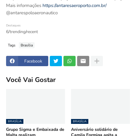
Mais informações
https://antaresaeroporto.com.br/
@antarespoloaeronautico
Destaques
6/trending/recent
Tags
Brasília
Facebook
Você Vai Gostar
BRASÍLIA
BRASÍLIA
Grupo Sigma e Embaixada de
Aniversário solidário de
Malta realizam
Camila Formiga agita a