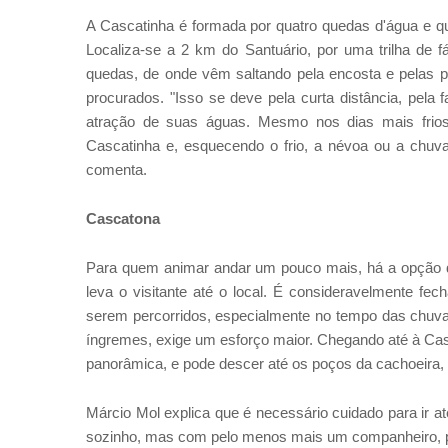
A Cascatinha é formada por quatro quedas d'água e qu
Localiza-se a 2 km do Santuário, por uma trilha de
quedas, de onde vêm saltando pela encosta e pelas 
procurados. "Isso se deve pela curta distância, pela 
atração de suas águas. Mesmo nos dias mais frios,
Cascatinha e, esquecendo o frio, a névoa ou a chu
comenta.
Cascatona
Para quem animar andar um pouco mais, há a opção d
leva o visitante até o local. É consideravelmente f
serem percorridos, especialmente no tempo das chuvas
íngremes, exige um esforço maior. Chegando até à Casca
panorâmica, e pode descer até os poços da cachoeira
Márcio Mol explica que é necessário cuidado para ir at
sozinho, mas com pelo menos mais um companheiro, po