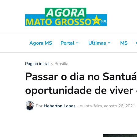
Agora MS
Portal
Uĺtimas
MS
Página inicial
Brasília
Passar o dia no Santuá
oportunidade de viver 
Por
Heberton Lopes
-
quinta-feira, agosto 26, 2021