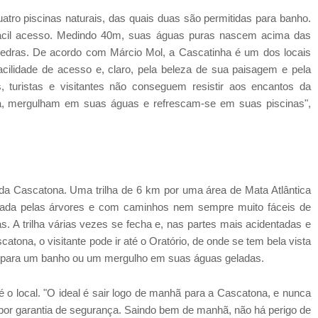
atro piscinas naturais, das quais duas são permitidas para banho.
 fácil acesso. Medindo 40m, suas águas puras nascem acima das
pedras. De acordo com Márcio Mol, a Cascatinha é um dos locais
facilidade de acesso e, claro, pela beleza de sua paisagem e pela
 turistas e visitantes não conseguem resistir aos encantos da
va, mergulham em suas águas e refrescam-se em suas piscinas",
a Cascatona. Uma trilha de 6 km por uma área de Mata Atlântica
echada pelas árvores e com caminhos nem sempre muito fáceis de
. A trilha várias vezes se fecha e, nas partes mais acidentadas e
tona, o visitante pode ir até o Oratório, de onde se tem bela vista
, para um banho ou um mergulho em suas águas geladas.
é o local. "O ideal é sair logo de manhã para a Cascatona, e nunca
r garantia de segurança. Saindo bem de manhã, não há perigo de