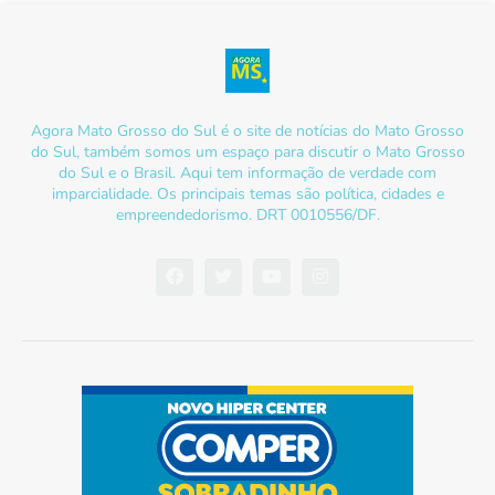
Agora Mato Grosso do Sul é o site de notícias do Mato Grosso
do Sul, também somos um espaço para discutir o Mato Grosso
do Sul e o Brasil. Aqui tem informação de verdade com
imparcialidade. Os principais temas são política, cidades e
empreendedorismo. DRT 0010556/DF.