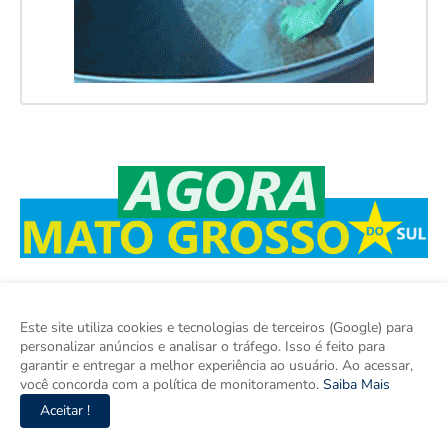
Este site utiliza cookies e tecnologias de terceiros (Google) para
personalizar anúncios e analisar o tráfego. Isso é feito para
garantir e entregar a melhor experiência ao usuário. Ao acessar,
você concorda com a política de monitoramento.
Saiba Mais
Agora Mato Grosso do Sul é o site de notícias do Mato Grosso
Aceitar !
do Sul, também somos um espaço para discutir o Mato Grosso
do Sul e o Brasil. Aqui tem informação de verdade com