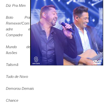
Diz Pra Mim
Boto Pra
Remexer/Com
adre e
Compadre
Mundo de
Ilusões
Talismã
Tudo de Novo
Demorou Demais
Chance