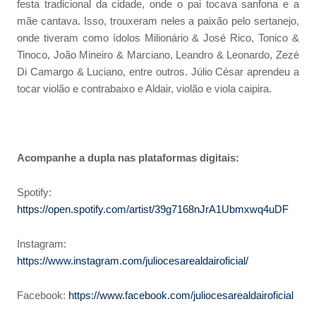
festa tradicional da cidade, onde o pai tocava sanfona e a
mãe cantava. Isso, trouxeram neles a paixão pelo sertanejo,
onde tiveram como ídolos Milionário & José Rico, Tonico &
Tinoco, João Mineiro & Marciano, Leandro & Leonardo, Zezé
Di Camargo & Luciano, entre outros. Júlio César aprendeu a
tocar violão e contrabaixo e Aldair, violão e viola caipira.
Acompanhe a dupla nas plataformas digitais:
Spotify:
https://open.spotify.com/artist/39g7168nJrA1Ubmxwq4uDF
Instagram:
https://www.instagram.com/juliocesarealdairoficial/
Facebook:
https://www.facebook.com/juliocesarealdairoficial