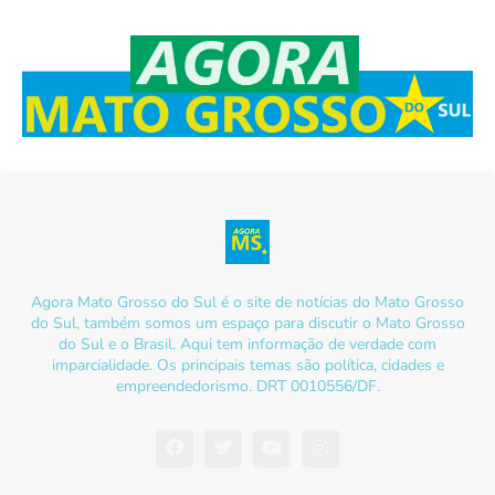
Agora Mato Grosso do Sul é o site de notícias do Mato Grosso
do Sul, também somos um espaço para discutir o Mato Grosso
do Sul e o Brasil. Aqui tem informação de verdade com
imparcialidade. Os principais temas são política, cidades e
empreendedorismo. DRT 0010556/DF.