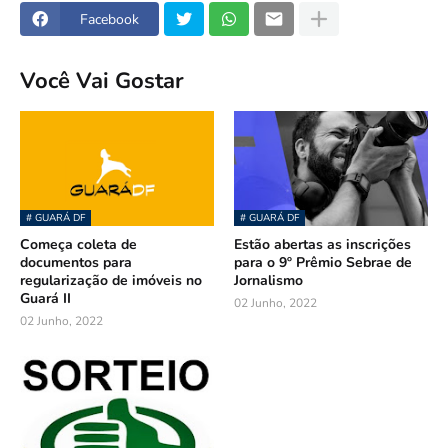
Facebook
Você Vai Gostar
# GUARÁ DF
# GUARÁ DF
Começa coleta de
Estão abertas as inscrições
documentos para
para o 9º Prêmio Sebrae de
regularização de imóveis no
Jornalismo
Guará II
02 Junho, 2022
02 Junho, 2022