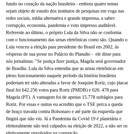
fundo no coração da nação brasileira - embora quatro temas
sejam objeto de estudo dos institutos de pesquisas em voga nas
redes sociais, mídia alternativa e grande imprensa, a saber:
corrupção, economia, pandemia e voto impresso auditável.
Referente ao último, o próprio Lula da Silva não se conforma
com o funcionamento das urnas eletrônicas como são. Quando o
Lula venceu a eleição para presidente do Brasil em 2002, às
vésperas de sua posse no Palácio do Planalto - ele disse para
nós jornalistas: "Se justiça fizer justiça, Magela será governador
de Brasília. Lula da Silva entendia que as urnas eletrônicas em
pleno funcionamento naquele período da história brasileira
poderiam ter sido alteradas a favor de Joaquim Roriz, cujo placar
final foi 642.256 votos para Roriz (PMDB) e 626. 478 para
Magela (PT). A vantagem foi de apenas 15.778 sufrágios para
Roriz. Por essas e outras eu acredito que o TSE perca a queda
de braço travada contra Bolsonaro e até parte da esquerda que
fingirá que não viu. Já a Pandemia da Covid 19 é planetária e
eleitoralmente não terá culpados na eleição de 2022, a não ser os
efetivamente envolvidos na corrupção.