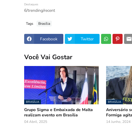
Destaques
6/trending/recent
Tags
Brasília
Facebook
Twitter
Você Vai Gostar
BRASÍLIA
BRASÍLIA
Grupo Sigma e Embaixada de Malta
Aniversário s
realizam evento em Brasília
Formiga agita
04 Abril, 2025
14 Junho, 2024