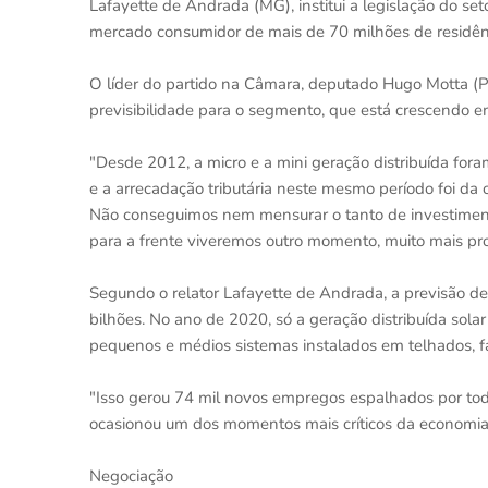
Lafayette de Andrada (MG), institui a legislação do seto
mercado consumidor de mais de 70 milhões de residên
O líder do partido na Câmara, deputado Hugo Motta (PB
previsibilidade para o segmento, que está crescendo e
"Desde 2012, a micro e a mini geração distribuída for
e a arrecadação tributária neste mesmo período foi da 
Não conseguimos nem mensurar o tanto de investimento
para a frente viveremos outro momento, muito mais prop
Segundo o relator Lafayette de Andrada, a previsão d
bilhões. No ano de 2020, só a geração distribuída sol
pequenos e médios sistemas instalados em telhados, f
"Isso gerou 74 mil novos empregos espalhados por tod
ocasionou um dos momentos mais críticos da economia b
Negociação