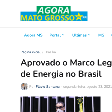
Agora MS
Portal
Uĺtimas
MS
Página inicial
Brasília
Aprovado o Marco Lega
de Energia no Brasil
Por
Flávio Santana
-
segunda-feira, agosto 23, 2021