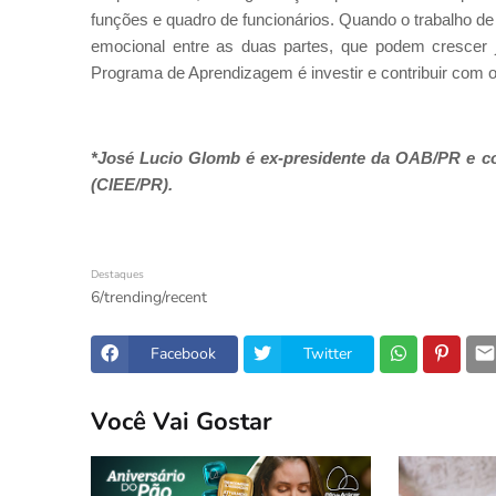
funções e quadro de funcionários. Quando o trabalho de
emocional entre as duas partes, que podem crescer ju
Programa de Aprendizagem é investir e contribuir com o 
*José Lucio Glomb é ex-presidente da OAB/PR e co
(CIEE/PR).
Destaques
6/trending/recent
Facebook
Twitter
Você Vai Gostar