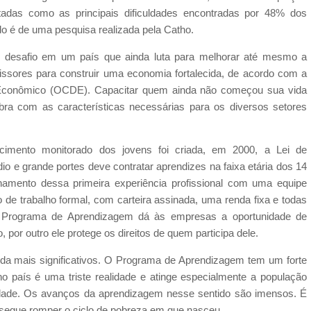
itadas como as principais dificuldades encontradas por 48% dos
do é de uma pesquisa realizada pela Catho.
m desafio em um país que ainda luta para melhorar até mesmo a
sores para construir uma economia fortalecida, de acordo com a
Econômico (OCDE). Capacitar quem ainda não começou sua vida
bra com as características necessárias para os diversos setores
imento monitorado dos jovens foi criada, em 2000, a Lei de
 e grande portes deve contratar aprendizes na faixa etária dos 14
mento dessa primeira experiência profissional com uma equipe
o de trabalho formal, com carteira assinada, uma renda fixa e todas
, o Programa de Aprendizagem dá às empresas a oportunidade de
por outro ele protege os direitos de quem participa dele.
inda mais significativos. O Programa de Aprendizagem tem um forte
 país é uma triste realidade e atinge especialmente a população
dade. Os avanços da aprendizagem nesse sentido são imensos. É
nsegue romper o ciclo de pobreza em que nasceu.