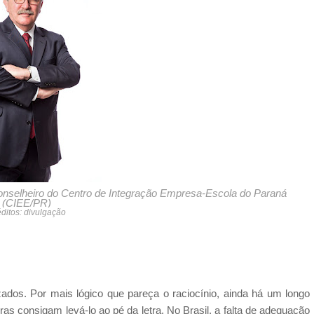
nselheiro do Centro de Integração Empresa-Escola do Paraná
(CIEE/PR)
ditos: divulgação
izados. Por mais lógico que pareça o raciocínio, ainda há um longo
as consigam levá-lo ao pé da letra. No Brasil, a falta de adequação