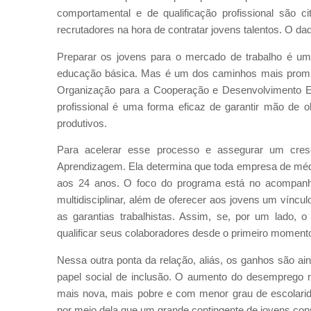
comportamental e de qualificação profissional são c
recrutadores na hora de contratar jovens talentos. O da
Preparar os jovens para o mercado de trabalho é u
educação básica. Mas é um dos caminhos mais promis
Organização para a Cooperação e Desenvolvimento 
profissional é uma forma eficaz de garantir mão de o
produtivos.
Para acelerar esse processo e assegurar um cresc
Aprendizagem. Ela determina que toda empresa de médio
aos 24 anos. O foco do programa está no acompanha
multidisciplinar, além de oferecer aos jovens um víncul
as garantias trabalhistas. Assim, se, por um lado
qualificar seus colaboradores desde o primeiro momento, 
Nessa outra ponta da relação, aliás, os ganhos são a
papel social de inclusão. O aumento do desemprego no
mais nova, mais pobre e com menor grau de escolari
por meio dela que um grande contingente de jovens co