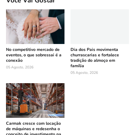
Você Vai Gostar
No competitivo mercado de
Dia dos Pais movimenta
eventos, o que sobressai é a
churrascarias e fortalece
conexão
tradição do almoço em
família
05 Agosto, 2026
05 Agosto, 2026
Carmak cresce com locação
de máquinas e redesenha o
conceito de investimento na