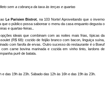
dileto sem a cobrança da taxa às terças e quartas
 ao 
Le Parisien
Bistrot
, na 103 Norte! Aproveitando que o inverno 
ra que o público possa saborear o menu da casa enquanto degusta o 
iras e quartas-feiras.. 
opções ideais que combinam com as noites mais frias, típicas da 
soulet (R$ 68): cozido de feijão branco com bacon, linguiça suína, 
tinado com farofa de ervas. Outro sucesso do restaurante é o Boeuf 
 com carne bovina marinada e cozida em vinho tinto, lardons de 
ompanha purê de batata. 
h e das 19h às 23h. Sábado das 12h às 16h e das 19h às 23h. 