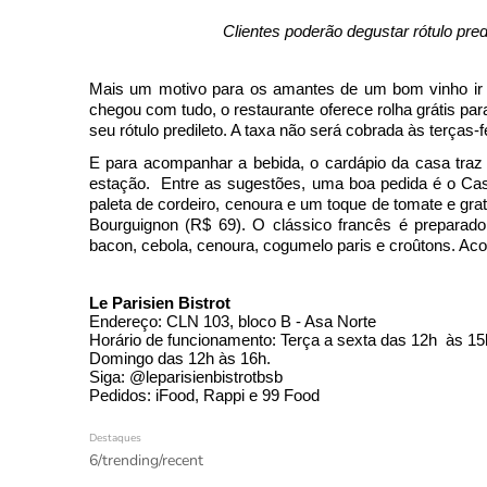
Clientes poderão degustar rótulo pre
Mais um motivo para os amantes de um bom vinho ir
chegou com tudo, o restaurante oferece rolha grátis pa
seu rótulo predileto. A taxa não será cobrada às terças-fe
E para acompanhar a bebida, o cardápio da casa traz 
estação. 
Entre as sugestões, uma boa pedida é o
Cas
paleta de cordeiro, cenoura e um toque de tomate e gra
Bourguignon (R$ 69). O clássico francês é preparado
bacon, cebola, cenoura, cogumelo paris e croûtons. Ac
Le Parisien Bistrot
Endereço: CLN 103, bloco B - Asa Norte 
Horário de funcionamento: Terça a sexta das 12h  às 15
Domingo das 12h às 16h. 
Siga: @leparisienbistrotbsb
Pedidos: iFood, Rappi e 99 Food
Destaques
6/trending/recent