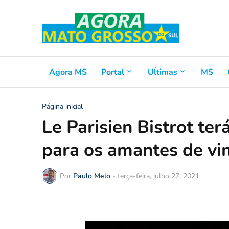
Agora MS
Portal
Uĺtimas
MS
Página inicial
Le Parisien Bistrot ter
para os amantes de vi
Por
Paulo Melo
-
terça-feira, julho 27, 2021