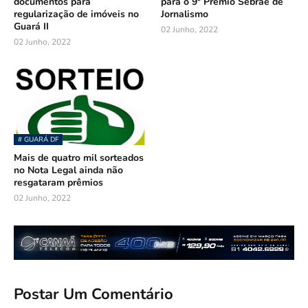
documentos para
para o 9º Prêmio Sebrae de
regularização de imóveis no
Jornalismo
Guará II
02 Junho, 2022
02 Junho, 2022
# GUARÁ DF
Mais de quatro mil sorteados
no Nota Legal ainda não
resgataram prêmios
02 Junho, 2022
Postar Um Comentário