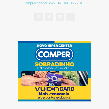
empreendedorismo. DRT 0010556/DF.