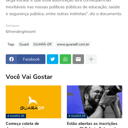
larga escala, e que essa autorização terá consequências
inevitáveis nas nossas políticas públicas de educação, saúde
e segurança pública, entre outras indiretas", diz o documento.
Destaques
6/trending/recent
Tags
Guará
GUARÁ-DF
www.guaradf.com.br
Facebook
Você Vai Gostar
# GUARÁ DF
# GUARÁ DF
Começa coleta de
Estão abertas as inscrições