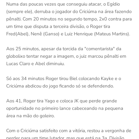
Numa das poucas vezes que conseguiu atacar, o Egídio
(sempre ele), derruba o jogador do Criciúma na área fazendo
pênalti. Com 20 minutos no segundo tempo, 2x0 contra para
um time que disputa a terceira divisão, o Roger tira
Fred(Abel), Nenê (Ganso) e Luiz Henrique (Mateus Martins).
Aos 25 minutos, apesar da torcida da "comentarista" da
globolixo tentar negar a imagem, o juiz marcou pênalti em
Lucas Claro e Abel diminuiu.
Só aos 34 minutos Roger tirou Biel colocando Kayke e o
Criciúma abdicou do jogo ficando só se defendendo.
Aos 41, Roger tira Yago e coloca JK que perde grande
oportunidade no primeiro lance cabeceando na pequena
área na mão do goleiro.
Com o Criciúma satisfeito com a vitória, restou a vergonha de
perder para um time lutador, mas que está na 3a. Divisão,