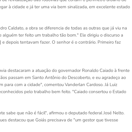
egar à cidade e já ter uma via bem sinalizada, em excelente estado
ro Caldato, a obra se diferencia de todas as outras que já viu na
alguém ter feito um trabalho tão bom." Ele dirigiu o discurso a
e depois tentavam fazer. O senhor é o contrário. Primeiro faz
ovia destacaram a atuação do governador Ronaldo Caiado à frente
dadãos passam em Santo Antônio do Descoberto, e eu agradeço ao
tem para com a cidade", comentou Vanderlan Cardoso. Já Luiz
econhecidos pelo trabalho bem feito. "Caiado consertou o Estado
e sabe que não é fácil", afirmou o deputado federal José Nelto.
es destacou que Goiás precisava de "um gestor que tivesse