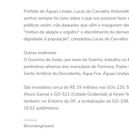
Prefeito de Águas Lindas, Lucas de Carvalho Antoniet
senhor sempre foi claro sobre o que era possível faze
políticos assim, não daqueles que vêm e inauguram obr
"motivo de alegria e orgulho" o atendimento da demanda
dignidade à população", completou Lucas de Carvalho.
Outras melhorias
O Governo de Goiás, por meio da Goinfra, trabalha n
perímetros urbanos dos municípios de Formosa, Padre 
Santo Antônio do Descoberto, Água Fria, Águas Lindas
São investidos cerca de R$ 19 milhões nas GOs 225, 
(Novo Gama) e GO-521 (Cidade Ocidental) já foram fin
também, no Entorno do DF, a revitalização da GO-338,
16,52 quilômetros.
Destaques
6/trending/recent