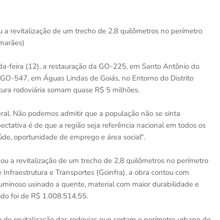
a revitalização de um trecho de 2,8 quilômetros no perímetro
imarães)
a-feira (12), a restauração da GO-225, em Santo Antônio do
a GO-547, em Águas Lindas de Goiás, no Entorno do Distrito
utura rodoviária somam quase R$ 5 milhões.
eral. Não podemos admitir que a população não se sinta
ctativa é de que a região seja referência nacional em todos os
úde, oportunidade de emprego e área social".
u a revitalização de um trecho de 2,8 quilômetros no perímetro
nfraestrutura e Transportes (Goinfra), a obra contou com
uminoso usinado a quente, material com maior durabilidade e
tido foi de R$ 1.008.514,55.
o de revitalização das rodovias que cortam o perímetro urbano de