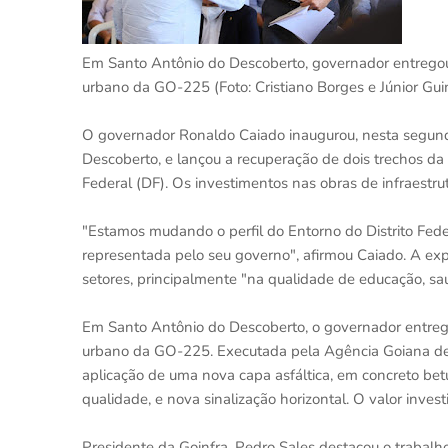
Em Santo Antônio do Descoberto, governador entregou 
urbano da GO-225 (Foto: Cristiano Borges e Júnior Gu
O governador Ronaldo Caiado inaugurou, nesta segund
Descoberto, e lançou a recuperação de dois trechos d
Federal (DF). Os investimentos nas obras de infraestr
"Estamos mudando o perfil do Entorno do Distrito Fed
representada pelo seu governo", afirmou Caiado. A expe
setores, principalmente "na qualidade de educação, sa
Em Santo Antônio do Descoberto, o governador entrego
urbano da GO-225. Executada pela Agência Goiana de I
aplicação de uma nova capa asfáltica, em concreto bet
qualidade, e nova sinalização horizontal. O valor inves
Presidente da Goinfra, Pedro Sales destacou o trabalh