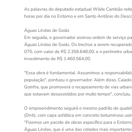
As palavras do deputado estadual Wilde Cambão reit
horas por dia no Entorno e em Santo Antônio do Descob
Águas Lindas de Goiás
Em seguida, o governador assinou ordem de serviço pa
Águas Lindas de Goiás. Os trechos a serem recuperado
070, com valor de R$ 2.356.648,00; e o perímetro urban
investimento de R$ 1.460.564,00.
"Essa obra é fundamental. Assumimos a responsabilida
população", pontuou o governador. Além disso, Caiado
Goinfra, que promoverá o recapeamento de vias urbanas
que estavam desassistidos por muito tempo", concluiu.
O empreendimento seguirá o mesmo padrão de qualida
(Dnit), com capa asfáltica em concreto betuminoso usi
"Fizemos um pacote de obras específico para o Entorn
Águas Lindas, que é uma das cidades mais importantes