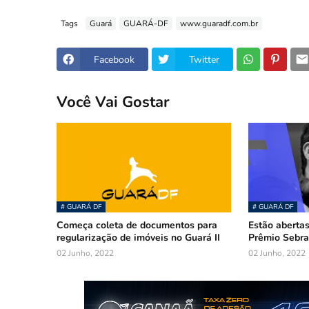
Tags
Guará
GUARÁ-DF
www.guaradf.com.br
Facebook
Twitter
Você Vai Gostar
# GUARÁ DF
# GUARÁ DF
Começa coleta de documentos para
Estão abertas
regularização de imóveis no Guará II
Prêmio Sebra
02 Junho, 2022
02 Junho, 2022