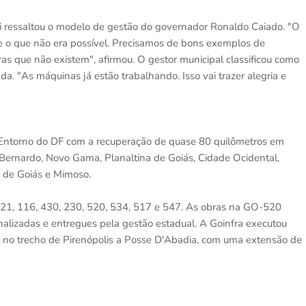
ti ressaltou o modelo de gestão do governador Ronaldo Caiado. "O
r e o que não era possível. Precisamos de bons exemplos de
as que não existem", afirmou. O gestor municipal classificou como
. "As máquinas já estão trabalhando. Isso vai trazer alegria e
o Entorno do DF com a recuperação de quase 80 quilômetros em
Bernardo, Novo Gama, Planaltina de Goiás, Cidade Ocidental,
 de Goiás e Mimoso.
521, 116, 430, 230, 520, 534, 517 e 547. As obras na GO-520
alizadas e entregues pela gestão estadual. A Goinfra executou
 no trecho de Pirenópolis a Posse D'Abadia, com uma extensão de