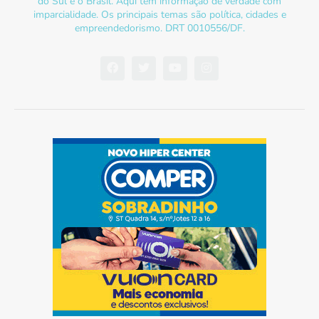
do Sul e o Brasil. Aqui tem informação de verdade com
imparcialidade. Os principais temas são política, cidades e
empreendedorismo. DRT 0010556/DF.