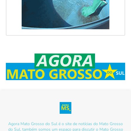
Agora Mato Grosso do Sul é o site de notícias do Mato Grosso
do Sul, também somos um espaço para discutir o Mato Grosso