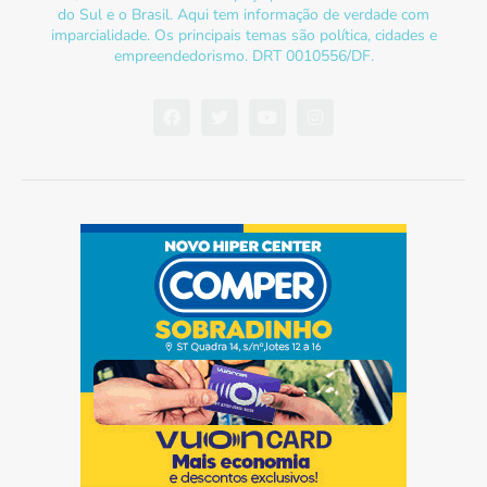
do Sul e o Brasil. Aqui tem informação de verdade com
imparcialidade. Os principais temas são política, cidades e
empreendedorismo. DRT 0010556/DF.