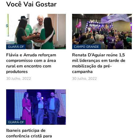
Você Vai Gostar
GUARÁ-DF
CAMPO GRANDE
Flávia e Arruda reforçam
Renata D’Aguiar reúne 1,5
compromisso com a área
mil lideranças em tarde de
rural em encontro com
mobilização da pré-
produtores
campanha
30 Julho, 2022
30 Julho, 2022
GUARÁ-DF
Ibaneis participa de
conferência cristã para