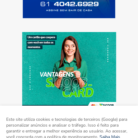
Este site utiliza cookies e tecnologias de terceiros (Google) para
personalizar anúncios e analisar o tráfego. Isso é feito para
garantir e entregar a melhor experiência ao usuário. Ao acessar,
Home
Sobre
Contato
Mídia Kit
você concorda com a política de monitoramento.
Saiba Mais