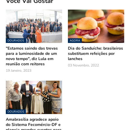
Você Vai Gostar
DOURADOS
AGORA
"Estamos saindo das trevas
Dia do Sanduíche: brasileiros
para a luminosidade de um
substituem refeições por
novo tempo", diz Lula em
lanches
reunião com reitores
03 Novembro, 2022
19 Janeiro, 2023
DOURADOS
Amabrasília agradece apoio
do Sistema Fecomércio-DF e
planeja grandes eventos para