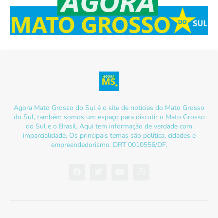
Agora Mato Grosso do Sul é o site de notícias do Mato Grosso
do Sul, também somos um espaço para discutir o Mato Grosso
do Sul e o Brasil. Aqui tem informação de verdade com
imparcialidade. Os principais temas são política, cidades e
empreendedorismo. DRT 0010556/DF.