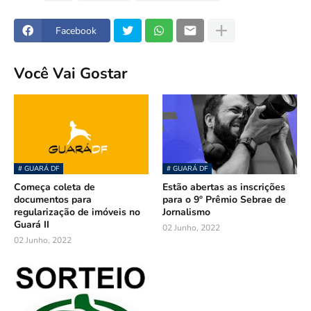
Facebook
Você Vai Gostar
# GUARÁ DF
# GUARÁ DF
Começa coleta de
Estão abertas as inscrições
documentos para
para o 9º Prêmio Sebrae de
regularização de imóveis no
Jornalismo
Guará II
02 Junho, 2022
02 Junho, 2022