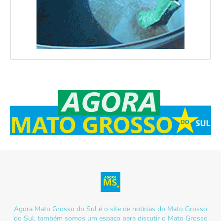
Agora Mato Grosso do Sul é o site de notícias do Mato Grosso
do Sul, também somos um espaço para discutir o Mato Grosso