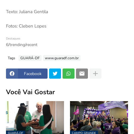
Texto: Juliana Gentila
Fotos: Cleben Lopes
Destaques
6/trending/recent
Tags
GUARÁ-DF
www.guaradf.com.br
Facebook
Você Vai Gostar
GUARÁ-DF
CAMPO GRANDE