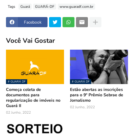
Tags
Guará
GUARÁ-DF
www.guaradf.com.br
Facebook
Você Vai Gostar
# GUARÁ DF
# GUARÁ DF
Começa coleta de
Estão abertas as inscrições
documentos para
para o 9º Prêmio Sebrae de
regularização de imóveis no
Jornalismo
Guará II
02 Junho, 2022
02 Junho, 2022