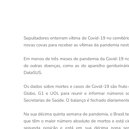
Sepultadores enterram vítima de Covid-19 no cemitéri
novas covas para receber as vítimas da pandemia neste
Em menos de três meses de pandemia da Covid-19 no 
de outras doenças, como as do aparelho genituriná
DataSUS.
Os dados sobre mortes e casos de Covid-19 são fruto d
Globo, G1 e UOL para reunir e informar números so
Secretarias de Saúde. O balanço é fechado diariament
Na sua décima quinta semana de pandemia, o Brasil te
que têm o maior número absoluto de mortos e está c
segunda posição e está em sua décima nona sem