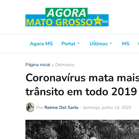
Agora MS
Portal
Uĺtimas
MS
Página inicial
Delmasso
Coronavírus mata mai
trânsito em todo 2019 
Por
Rainne Del Sarto
-
domingo, junho 14, 2020