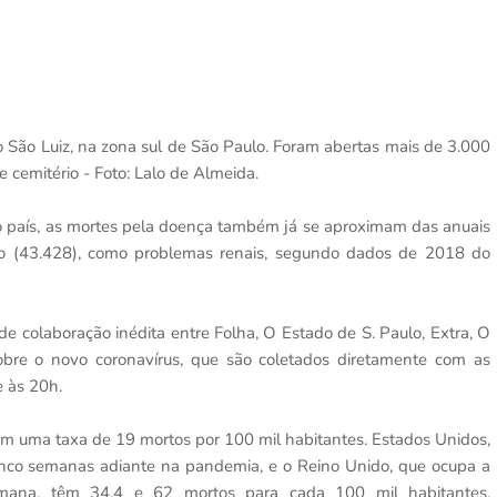
o São Luiz, na zona sul de São Paulo. Foram abertas mais de 3.000
 cemitério - Foto: Lalo de Almeida.
país, as mortes pela doença também já se aproximam das anuais
rio (43.428), como problemas renais, segundo dados de 2018 do
e colaboração inédita entre Folha, O Estado de S. Paulo, Extra, O
bre o novo coronavírus, que são coletados diretamente com as
e às 20h.
m uma taxa de 19 mortos por 100 mil habitantes. Estados Unidos,
inco semanas adiante na pandemia, e o Reino Unido, que ocupa a
ana, têm 34,4 e 62 mortos para cada 100 mil habitantes,