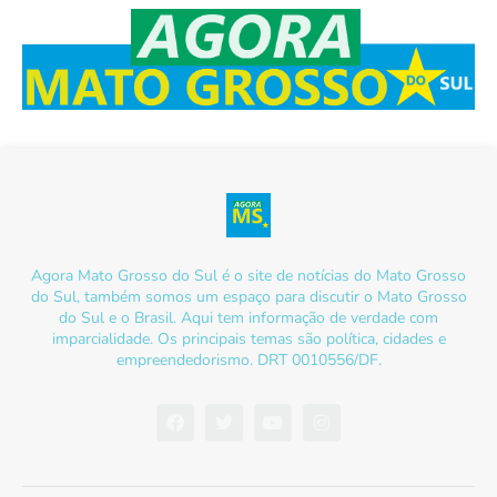
Agora Mato Grosso do Sul é o site de notícias do Mato Grosso
do Sul, também somos um espaço para discutir o Mato Grosso
do Sul e o Brasil. Aqui tem informação de verdade com
imparcialidade. Os principais temas são política, cidades e
empreendedorismo. DRT 0010556/DF.