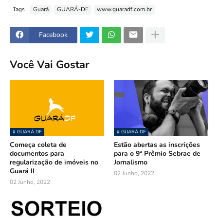
Tags
Guará
GUARÁ-DF
www.guaradf.com.br
Facebook
Você Vai Gostar
# GUARÁ DF
# GUARÁ DF
Começa coleta de
Estão abertas as inscrições
documentos para
para o 9º Prêmio Sebrae de
regularização de imóveis no
Jornalismo
Guará II
02 Junho, 2022
02 Junho, 2022