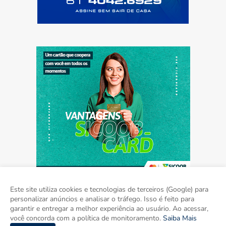
Este site utiliza cookies e tecnologias de terceiros (Google) para
personalizar anúncios e analisar o tráfego. Isso é feito para
garantir e entregar a melhor experiência ao usuário. Ao acessar,
Home
Sobre
Contato
Mídia Kit
você concorda com a política de monitoramento.
Saiba Mais