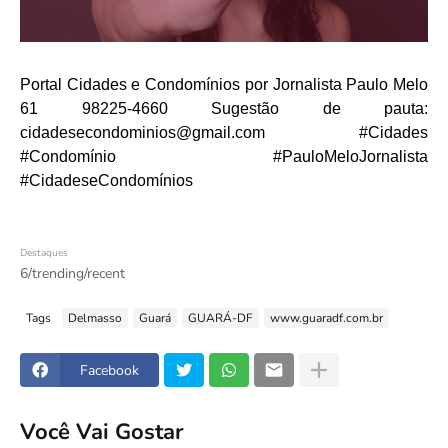
Portal Cidades e Condomínios por Jornalista Paulo Melo
61 98225-4660 Sugestão de pauta:
cidadesecondominios@gmail.com #Cidades
#Condomínio #PauloMeloJornalista
#CidadeseCondomínios
Destaques
6/trending/recent
Tags
Delmasso
Guará
GUARÁ-DF
www.guaradf.com.br
Facebook
Você Vai Gostar