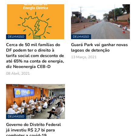
DELMASSO
DELMASSO
Cerca de 50 mil famílias do
Guará Park vai ganhar novas
DF podem ter o direito à
lagoas de detenção
tarifa social com desconto de
13 Março, 2021
até 65% na conta de energia,
diz Neoenergia CEB-D
08 Abril, 2021
DELMASSO
Governo do Distrito Federal
já investiu R$ 2,7 bi para
combater a covid-19