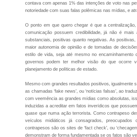
contava com apenas 1% das intenções de voto nas pesq
notoriedade com suas falas polêmicas nas mídias, e a
O ponto em que quero chegar é que a centralização,
comunicação possuem credibilidade, já não é mais 
substanciais, positivas quanto negativas. As positi
maior autonomia de opinião e de tomadas de decisõ
estilo de vida, seja até mesmo no encaminhamento d
governos podem ter melhor visão do que ocorre ve
planejamento de políticas de estado.
Mesmo com grandes resultados positivos, igualmente sur
as chamadas ‘fake news’, ou ‘notícias falsas’, ao tra
com veemência as grandes mídias como absolutas, is
induzidas a acreditar em fatos inverídicos que possu
quase que numa ação terrorista. Como contrapeso dess
veículos midiáticos já consagrados, preocupad
contrapesos são os sites de ‘fact check’, ou ‘checagem
demonstram de forma fundamentada se os fatos são ver