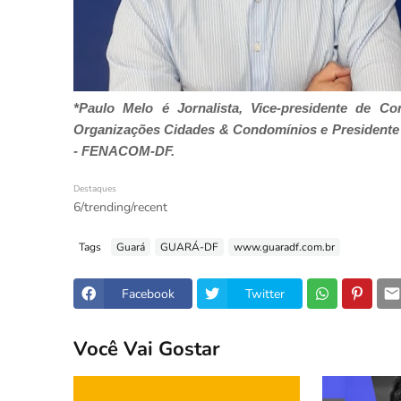
*Paulo Melo é Jornalista, Vice-presidente de 
Organizações Cidades & Condomínios e Presidente 
- FENACOM-DF.
Destaques
6/trending/recent
Tags
Guará
GUARÁ-DF
www.guaradf.com.br
Facebook
Twitter
Você Vai Gostar