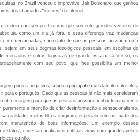
uisas, no Brasil venceu o improvável Jair Bolsonaro, que ganhou
través dos chamados “memes” da internet.
 e a ideia que sempre tivemos que somente grandes veículos de
absoluta como um dia já fora, e essa diferença traz mudanças
vas, como mencionadas, são o fato de que as pessoas possuem uma
es, sejam em seus dogmas ideológicos pessoais, em escolhas de
e mercados e outras logísticas de grande escala. Com isso, os
rdadeiramente com seu povo, que lhes possibilita um melhor
gem pontos negativos, sendo o principal e mais latente entre eles,
duzir para o português. Dado que as pessoas já não mais consideram
so abre margem para que as pessoas possam acabar levianamente
em puramente a intenção de criar desinformação e sensacionalismo,
a realidade, muitos filtros surgiram, especialmente por parte dos
os com manutenção de boas informações. Um exemplo desses
 de fatos’, onde são publicadas notícias virais com grande apelo e
ídicos ou não.