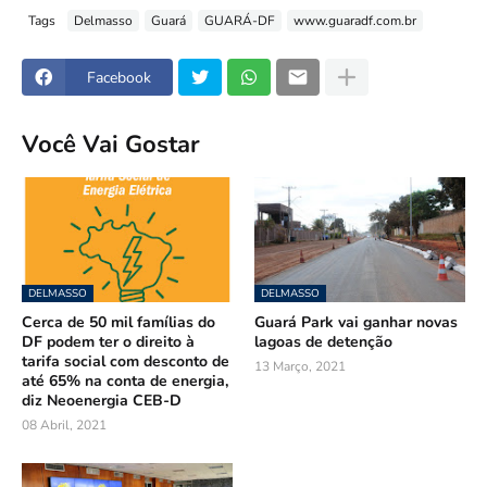
Tags
Delmasso
Guará
GUARÁ-DF
www.guaradf.com.br
Facebook
Você Vai Gostar
DELMASSO
DELMASSO
Cerca de 50 mil famílias do
Guará Park vai ganhar novas
DF podem ter o direito à
lagoas de detenção
tarifa social com desconto de
13 Março, 2021
até 65% na conta de energia,
diz Neoenergia CEB-D
08 Abril, 2021