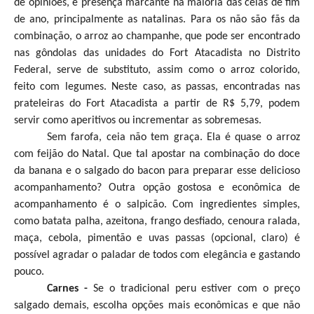
de opiniões, é presença marcante na maioria das ceias de fim
de ano, principalmente as natalinas. Para os não são fãs da
combinação, o arroz ao champanhe, que pode ser encontrado
nas gôndolas das unidades do Fort Atacadista no Distrito
Federal, serve de substituto, assim como o arroz colorido,
feito com legumes. Neste caso, as passas, encontradas nas
prateleiras do Fort Atacadista a partir de R$ 5,79, podem
servir como aperitivos ou incrementar as sobremesas.
Sem farofa, ceia não tem graça. Ela é quase o arroz
com feijão do Natal. Que tal apostar na combinação do doce
da banana e o salgado do bacon para preparar esse delicioso
acompanhamento? Outra opção gostosa e econômica de
acompanhamento é o salpicão. Com ingredientes simples,
como batata palha, azeitona, frango desfiado, cenoura ralada,
maça, cebola, pimentão e uvas passas (opcional, claro) é
possível agradar o paladar de todos com elegância e gastando
pouco.
Carnes -
Se o tradicional peru estiver com o preço
salgado demais, escolha opções mais econômicas e que não