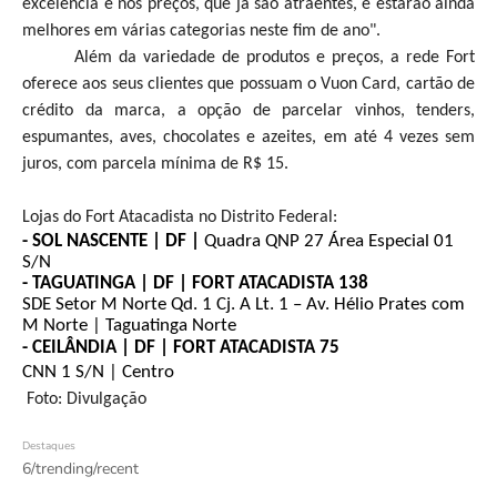
excelência e nos preços, que já são atraentes, e estarão ainda
melhores em várias categorias neste fim de ano".
Além da variedade de produtos e preços, a rede Fort
oferece aos seus clientes que possuam o Vuon Card, cartão de
crédito da marca, a opção de parcelar vinhos, tenders,
espumantes, aves, chocolates e azeites, em até 4 vezes sem
juros, com parcela mínima de R$ 15.
Lojas do Fort Atacadista no Distrito Federal:
- SOL NASCENTE | DF |
Quadra QNP 27 Área Especial 01
S/N
- TAGUATINGA | DF | FORT ATACADISTA 138
SDE Setor M Norte Qd. 1 Cj. A Lt. 1 – Av. Hélio Prates com
M Norte | Taguatinga Norte
- CEILÂNDIA | DF | FORT ATACADISTA 75
CNN 1 S/N | Centro
Foto: Divulgação
Destaques
6/trending/recent